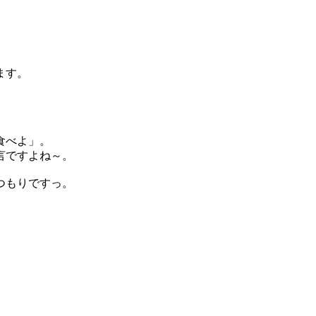
ます。
食べよ」。
言ですよね～。
つもりですっ。