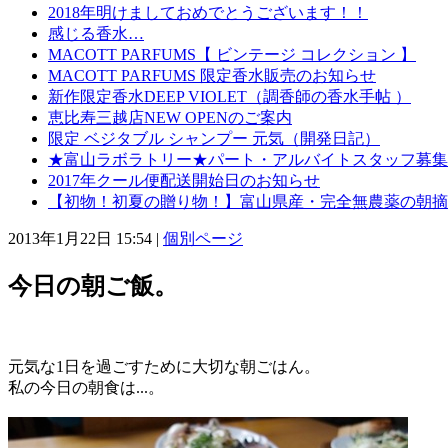
2018年明けましておめでとうございます！！
感じる香水…
MACOTT PARFUMS【 ビンテージ コレクション 】
MACOTT PARFUMS 限定香水販売のお知らせ
新作限定香水DEEP VIOLET（調香師の香水手帖 ）
恵比寿三越店NEW OPENのご案内
限定 ベジタブル シャンプー 元気（開発日記）
★富山ラボラトリー★パート・アルバイトスタッフ募集
2017年クール便配送開始日のお知らせ
【初物！初夏の贈り物！】富山県産・完全無農薬の朝摘
2013年1月22日 15:54
|
個別ページ
今日の朝ご飯。
元気な1日を過ごすために大切な朝ごはん。
私の今日の朝食は...。